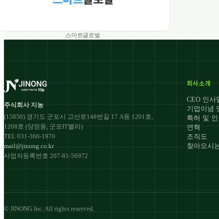
스마트글로벌
회사소개
CEO 인사
주식회사 지농
기업이념 
(15850) 경기도 군포시 고산로148번길 17 A동 1201호,
특허 및 
1208호 (당정동, 군포IT밸리)
연혁
TEL 031-360-1970
조직도
mail@jinong.co.kr
찾아오시는
사업자등록번호 207-81-56972
© JINONG Inc. All rights reserved.