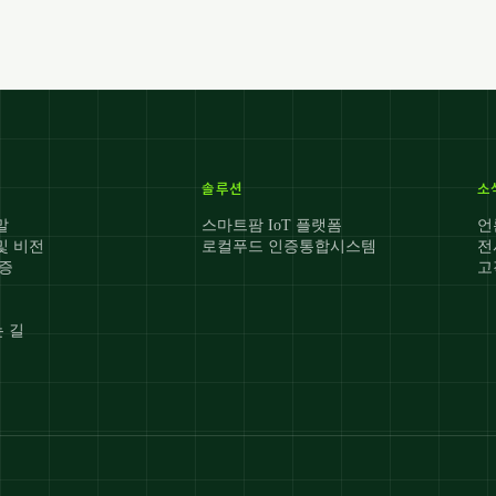
솔루션
소
말
스마트팜 IoT 플랫폼
언
및 비전
로컬푸드 인증통합시스템
전
인증
고
 길