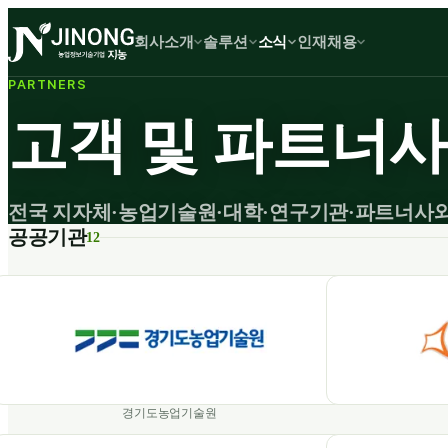
회사소개
솔루션
소식
인재채용
PARTNERS
고객 및 파트너사
전국 지자체·​농업기술원·​대학·​연구기관·​파트너사
공공기관
12
경기도농업기술원