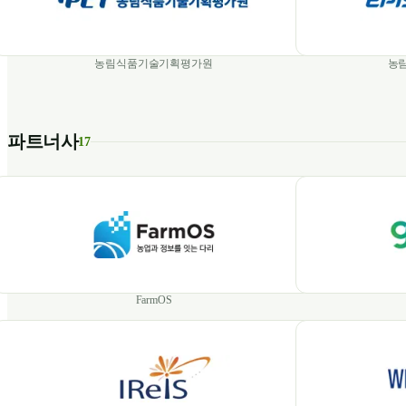
농림식품기술기획평가원
농
파트너사
17
FarmOS