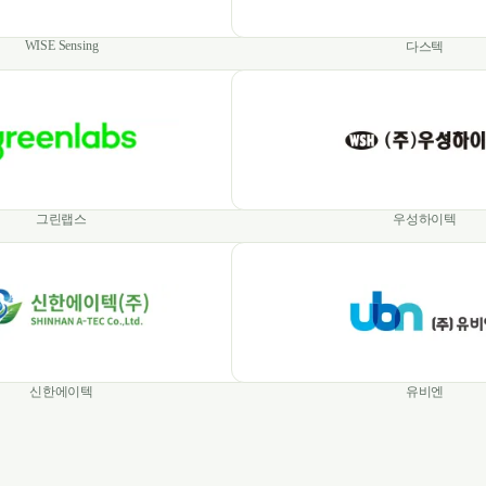
WISE Sensing
다스텍
그린랩스
우성하이텍
신한에이텍
유비엔